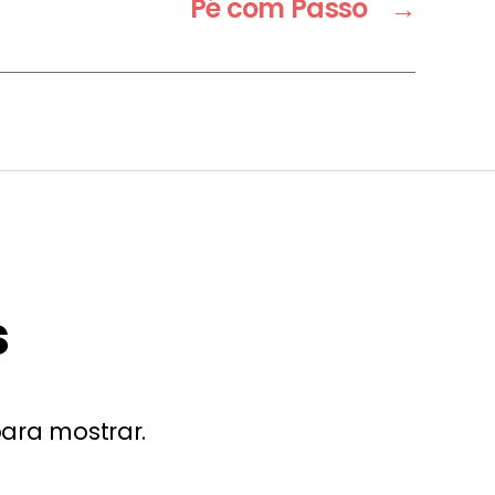
Pé com Passo
→
s
ara mostrar.