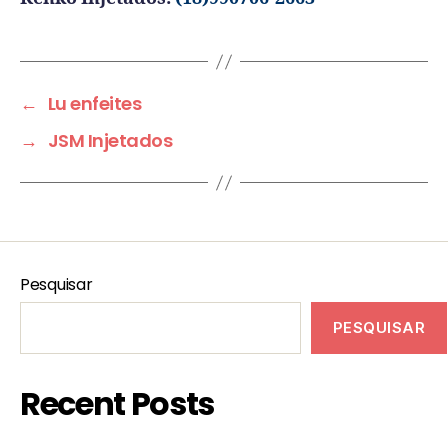
←
Lu enfeites
→
JSM Injetados
Pesquisar
PESQUISAR
Recent Posts