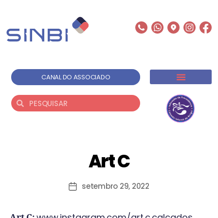
CANAL DO ASSOCIADO
Art C
setembro 29, 2022
www.instagram.com/art.c.calcados
Art C: