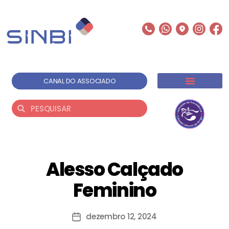
CANAL DO ASSOCIADO
INSTITUCIONAL
SOLUÇÃO EMPRESARIAIS
LOCAÇÃO DE ESPAÇOS
BANCO DE TALENTOS
Alesso Calçado
Feminino
dezembro 12, 2024