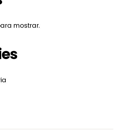
ara mostrar.
ies
ia