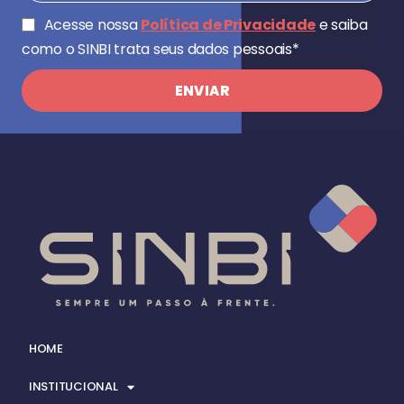
Acesse nossa
Política de Privacidade
e saiba
como o SINBI trata seus dados pessoais*
ENVIAR
HOME
INSTITUCIONAL