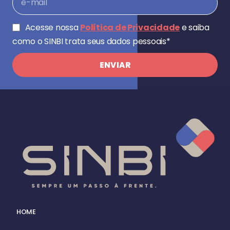
Acesse nossa
Política de Privacidade
e saiba
como o SINBI trata seus dados pessoais*
ENVIAR
HOME