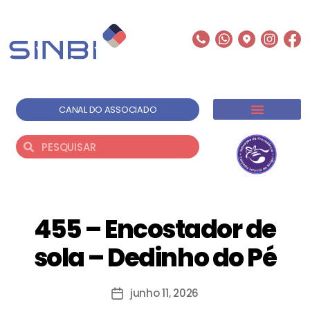
CANAL DO ASSOCIADO
INSTITUCIONAL
SOLUÇÃO EMPRESARIAIS
LOCAÇÃO DE ESPAÇOS
BANCO DE TALENTOS
455 – Encostador de
sola – Dedinho do Pé
junho 11, 2026